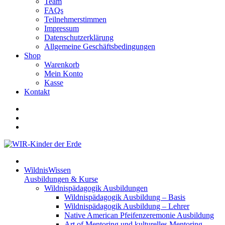
Team
FAQs
Teilnehmerstimmen
Impressum
Datenschutzerklärung
Allgemeine Geschäftsbedingungen
Shop
Warenkorb
Mein Konto
Kasse
Kontakt
WildnisWissen
Ausbildungen & Kurse
Wildnispädagogik Ausbildungen
Wildnispädagogik Ausbildung – Basis
Wildnispädagogik Ausbildung – Lehrer
Native American Pfeifenzeremonie Ausbildung
Art of Mentoring und kulturelles Mentoring