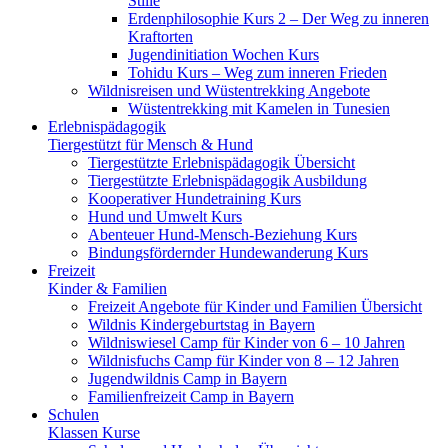
Stille
Erdenphilosophie Kurs 2 – Der Weg zu inneren
Kraftorten
Jugendinitiation Wochen Kurs
Tohidu Kurs – Weg zum inneren Frieden
Wildnisreisen und Wüstentrekking Angebote
Wüstentrekking mit Kamelen in Tunesien
Erlebnispädagogik
Tiergestützt für Mensch & Hund
Tiergestützte Erlebnispädagogik Übersicht
Tiergestützte Erlebnispädagogik Ausbildung
Kooperativer Hundetraining Kurs
Hund und Umwelt Kurs
Abenteuer Hund-Mensch-Beziehung Kurs
Bindungsfördernder Hundewanderung Kurs
Freizeit
Kinder & Familien
Freizeit Angebote für Kinder und Familien Übersicht
Wildnis Kindergeburtstag in Bayern
Wildniswiesel Camp für Kinder von 6 – 10 Jahren
Wildnisfuchs Camp für Kinder von 8 – 12 Jahren
Jugendwildnis Camp in Bayern
Familienfreizeit Camp in Bayern
Schulen
Klassen Kurse