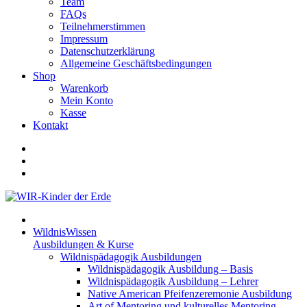
Team
FAQs
Teilnehmerstimmen
Impressum
Datenschutzerklärung
Allgemeine Geschäftsbedingungen
Shop
Warenkorb
Mein Konto
Kasse
Kontakt
WildnisWissen
Ausbildungen & Kurse
Wildnispädagogik Ausbildungen
Wildnispädagogik Ausbildung – Basis
Wildnispädagogik Ausbildung – Lehrer
Native American Pfeifenzeremonie Ausbildung
Art of Mentoring und kulturelles Mentoring