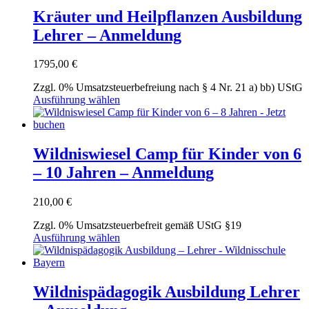
Varianten
Kräuter und Heilpflanzen Ausbildung
auf.
Lehrer – Anmeldung
Die
Optionen
können
1795,00
€
auf
der
Zzgl. 0% Umsatzsteuerbefreiung nach § 4 Nr. 21 a) bb) UStG
Produktseite
Dieses
Ausführung wählen
gewählt
Produkt
werden
weist
mehrere
Varianten
Wildniswiesel Camp für Kinder von 6
auf.
– 10 Jahren – Anmeldung
Die
Optionen
können
210,00
€
auf
der
Zzgl. 0% Umsatzsteuerbefreit gemäß UStG §19
Produktseite
Dieses
Ausführung wählen
gewählt
Produkt
werden
weist
mehrere
Varianten
Wildnispädagogik Ausbildung Lehrer
auf.