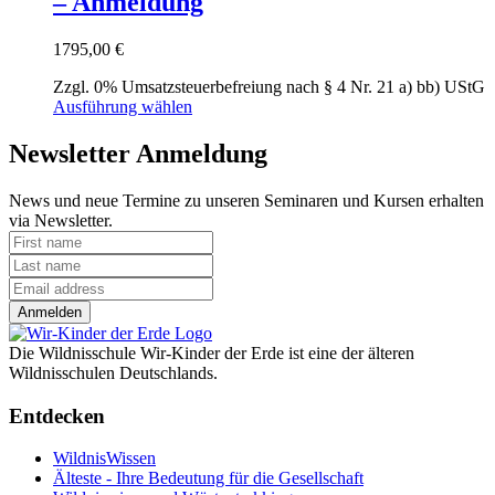
– Anmeldung
Die
Optionen
können
1795,00
€
auf
der
Zzgl. 0% Umsatzsteuerbefreiung nach § 4 Nr. 21 a) bb) UStG
Produktseite
Dieses
Ausführung wählen
gewählt
Produkt
werden
weist
Newsletter Anmeldung
mehrere
Varianten
News und neue Termine zu unseren Seminaren und Kursen erhalten
auf.
via Newsletter.
Die
Optionen
können
auf
der
Anmelden
Produktseite
gewählt
Die Wildnisschule Wir-Kinder der Erde ist eine der älteren
werden
Wildnisschulen Deutschlands.
Entdecken
WildnisWissen
Älteste - Ihre Bedeutung für die Gesellschaft