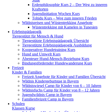
Stille
Erdenphilosophie Kurs 2 – Der Weg zu inneren
Kraftorten
Jugendinitiation Wochen Kurs
Tohidu Kurs – Weg zum inneren Frieden
Wildnisreisen und Wüstentrekking Angebote
Wüstentrekking mit Kamelen in Tunesien
Erlebnispädagogik
Tiergestützt für Mensch & Hund
Tiergestützte Erlebnispädagogik Übersicht
Tiergestützte Erlebnispädagogik Ausbildung
Kooperativer Hundetraining Kurs
Hund und Umwelt Kurs
Abenteuer Hund-Mensch-Beziehung Kurs
Bindungsfördernder Hundewanderung Kurs
Freizeit
Kinder & Familien
Freizeit Angebote für Kinder und Familien Übersicht
Wildnis Kindergeburtstag in Bayern
Wildniswiesel Camp für Kinder von 6 – 10 Jahren
Wildnisfuchs Camp für Kinder von 8 – 12 Jahren
Jugendwildnis Camp in Bayern
Familienfreizeit Camp in Bayern
Schulen
Klassen Kurse