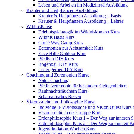
Leben und Arbeiten im Medizinrad Ausbildung
Kräuter und Heilpflanzen Ausbildung
Kräuter & Heilpflanzen Ausbildung – Basis
Kräuter & Heilpflanzen Ausbildung – Lehrer
WildnisKurse
Erlebnispädagogik im Wildniskontext Kurs
Wildnis Basis Kurs
Circle Way Camp Kurs
Zeremonien zur Achtsamkeit Kurs
Erste Hilfe Outdoor Kurs
Pfeilbau DIY Kurs
Bogenbau DIY Kurs
Leder gerben DIY Kurs
Coaching und Zeremonien Kurse
Natur Coaching
Pfeifenzeremonie für besondere Gelegenheiten
Rauhnachtsräuchern Kurs
Schamanisches Reisen
Visionssuche und Philosophie Kurse
Individuelle Visionssuche und Vision Quest Kurs 
Visionssuche in der Gruppe Kurs
Erdenphilosophie Kurs 1 – Der Weg zur inneren St
Erdenphilosophie Kurs 2 – Der Weg zu inneren Kr
Jugendinitiation Wochen Kurs