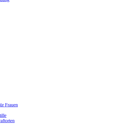
für Frauen
ille
aftorten