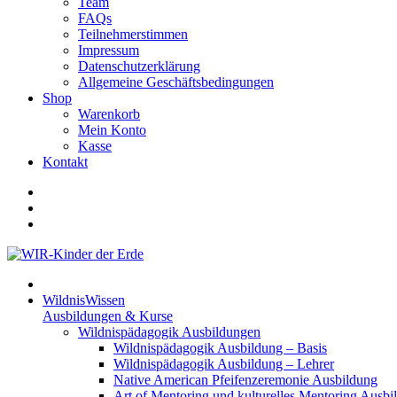
Team
FAQs
Teilnehmerstimmen
Impressum
Datenschutzerklärung
Allgemeine Geschäftsbedingungen
Shop
Warenkorb
Mein Konto
Kasse
Kontakt
WildnisWissen
Ausbildungen & Kurse
Wildnispädagogik Ausbildungen
Wildnispädagogik Ausbildung – Basis
Wildnispädagogik Ausbildung – Lehrer
Native American Pfeifenzeremonie Ausbildung
Art of Mentoring und kulturelles Mentoring Ausbi