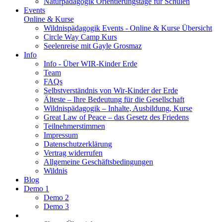
Naturpädagogik Orientierungstage für Schulen
Events
Online & Kurse
Wildnispädagogik Events - Online & Kurse Übersicht
Circle Way Camp Kurs
Seelenreise mit Gayle Grosmaz
Info
Info - Über WIR-Kinder Erde
Team
FAQs
Selbstverständnis von Wir-Kinder der Erde
Älteste – Ihre Bedeutung für die Gesellschaft
Wildnispädagogik – Inhalte, Ausbildung, Kurse
Great Law of Peace – das Gesetz des Friedens
Teilnehmerstimmen
Impressum
Datenschutzerklärung
Vertrag widerrufen
Allgemeine Geschäftsbedingungen
Wildnis
Blog
Demo 1
Demo 2
Demo 3