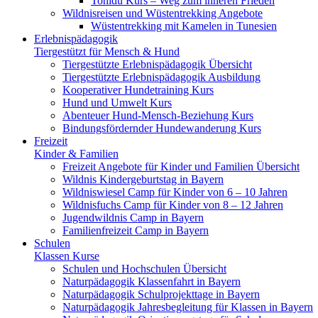
Tohidu Kurs – Weg zum inneren Frieden
Wildnisreisen und Wüstentrekking Angebote
Wüstentrekking mit Kamelen in Tunesien
Erlebnispädagogik
Tiergestützt für Mensch & Hund
Tiergestützte Erlebnispädagogik Übersicht
Tiergestützte Erlebnispädagogik Ausbildung
Kooperativer Hundetraining Kurs
Hund und Umwelt Kurs
Abenteuer Hund-Mensch-Beziehung Kurs
Bindungsfördernder Hundewanderung Kurs
Freizeit
Kinder & Familien
Freizeit Angebote für Kinder und Familien Übersicht
Wildnis Kindergeburtstag in Bayern
Wildniswiesel Camp für Kinder von 6 – 10 Jahren
Wildnisfuchs Camp für Kinder von 8 – 12 Jahren
Jugendwildnis Camp in Bayern
Familienfreizeit Camp in Bayern
Schulen
Klassen Kurse
Schulen und Hochschulen Übersicht
Naturpädagogik Klassenfahrt in Bayern
Naturpädagogik Schulprojekttage in Bayern
Naturpädagogik Jahresbegleitung für Klassen in Bayern