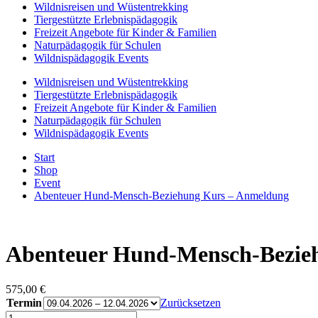
Wildnisreisen und Wüstentrekking
Tiergestützte Erlebnispädagogik
Freizeit Angebote für Kinder & Familien
Naturpädagogik für Schulen
Wildnispädagogik Events
Wildnisreisen und Wüstentrekking
Tiergestützte Erlebnispädagogik
Freizeit Angebote für Kinder & Familien
Naturpädagogik für Schulen
Wildnispädagogik Events
Start
Shop
Event
Abenteuer Hund-Mensch-Beziehung Kurs – Anmeldung
Abenteuer Hund-Mensch-Bezie
575,00
€
Termin
Zurücksetzen
Abenteuer