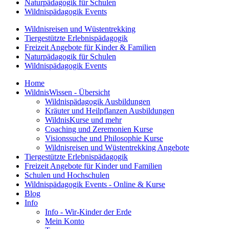
Naturpädagogik für Schulen
Wildnispädagogik Events
Wildnisreisen und Wüstentrekking
Tiergestützte Erlebnispädagogik
Freizeit Angebote für Kinder & Familien
Naturpädagogik für Schulen
Wildnispädagogik Events
Home
WildnisWissen - Übersicht
Wildnispädagogik Ausbildungen
Kräuter und Heilpflanzen Ausbildungen
WildnisKurse und mehr
Coaching und Zeremonien Kurse
Visionssuche und Philosophie Kurse
Wildnisreisen und Wüstentrekking Angebote
Tiergestützte Erlebnispädagogik
Freizeit Angebote für Kinder und Familien
Schulen und Hochschulen
Wildnispädagogik Events - Online & Kurse
Blog
Info
Info - Wir-Kinder der Erde
Mein Konto