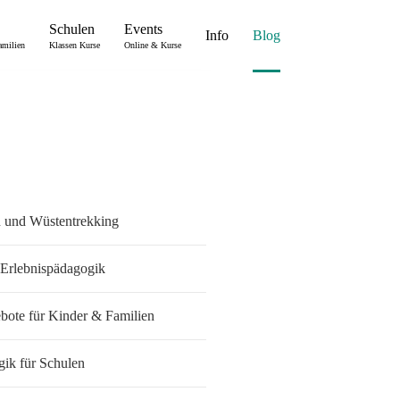
Schulen
Events
Info
Blog
amilien
Klassen Kurse
Online & Kurse
ng Basis
n und Wüstentrekking
e Erlebnispädagogik
ebote für Kinder & Familien
ik für Schulen