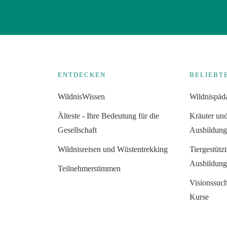
ENTDECKEN
BELIEBT
WildnisWissen
Wildnispäd
Älteste - Ihre Bedeutung für die
Kräuter un
Gesellschaft
Ausbildun
Wildnisreisen und Wüstentrekking
Tiergestütz
Ausbildun
Teilnehmerstimmen
Visionssuc
Kurse